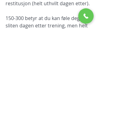
restitusjon (helt uthvilt dagen etter).  
150-300 betyr at du kan føle deg litt 
sliten dagen etter trening, men helt 
uthvilt neste dag.
300-450 kan kjenne deg sliten i to 
dager etterpå.
Over 450 meget sliten og du vil 
merke det i flere dager.
Tråkkeffektivitet, forteller deg hvor 
effektivt du trår, om du har et såkalt 
bra “rundtråkk” som betyr at du 
også trekker pedalen opp og ikke 
bare tråkker den ned. det måles 
altså hvor bra du “spinner pedalene” 