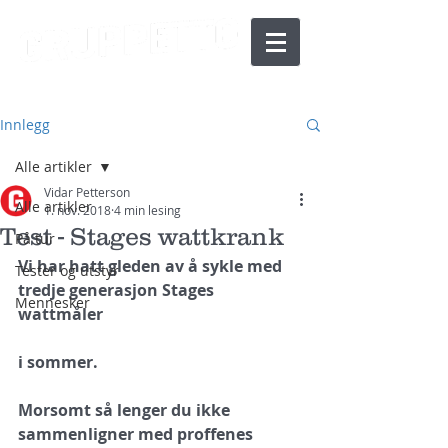
Innlegg
Alle artikler
Vidar Petterson
Alle artikler
1. nov. 2018
4 min lesing
Test - Stages wattkrank
På tur
Vi har hatt gleden av å sykle med 
Tester og utstyr
tredje generasjon Stages 
Mennesker
wattmåler
i sommer.
Morsomt så lenger du ikke 
sammenligner med proffenes 