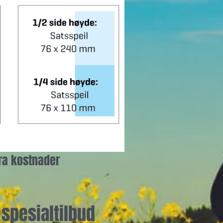
tra kostnader
 spesialtilbud