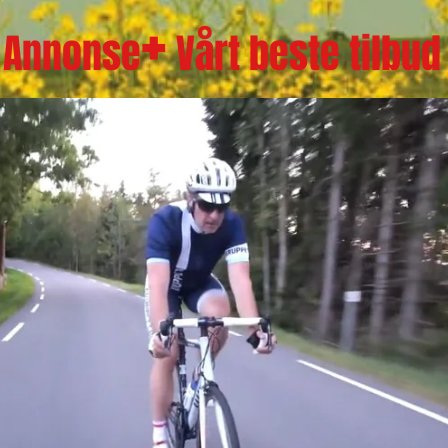
+
Annonse
Vårt beste tilbud