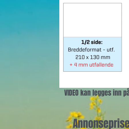
VIDEO kan legges inn p
Annonsepriser