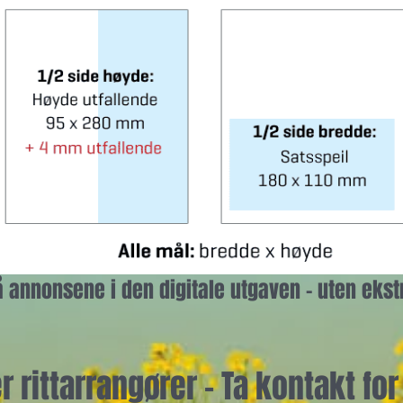
å annonsene i den digitale utgaven - uten eks
 rittarrangører - Ta kontakt for