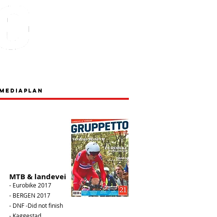
Lidenskap
Råskap
Mediaplan
Utgave 21
MTB & landevei
- Eurobike 2017
- BERGEN 2017
- DNF -Did not finish
- Kaggestad