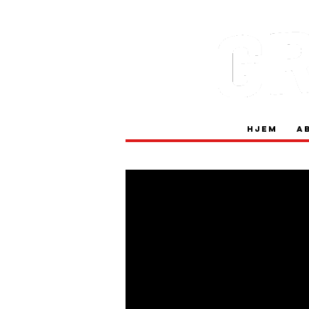
Entusiasme
Hjem
A
DNF
Noen havner nederst på resultatlistene