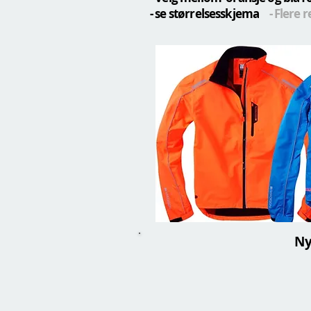
- se størrelsesskjema
- Flere 
Ny