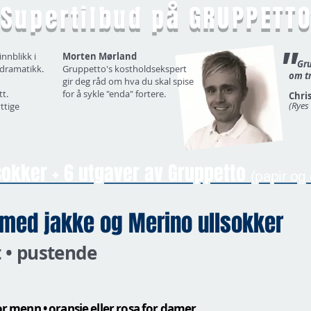
Supertilbud på GRUPPETT
"
innblikk i
Morten Mørland
Grup
 dramatikk.
Gruppetto's kostholdsekspert
om tr
gir deg råd om hva du skal spise
tt.
for å sykle "enda" fortere.
Chri
(Ryes
ttige
sokker + 6 utgaver av Gruppetto
(papir og 
 med jakke og Merino ullsokker
t • pustende
or menn • oransje eller rosa for damer