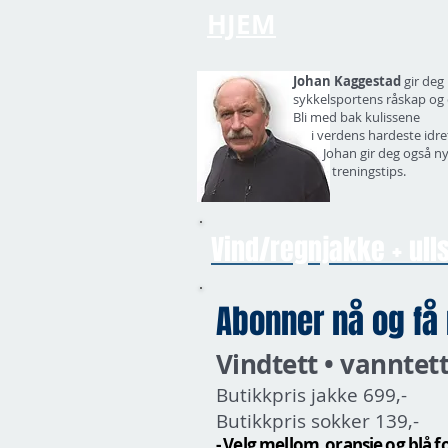
HJEM
Johan Kaggestad
gir deg 
sykkelsportens råskap og
Bli med bak kulissene
i verdens
hardeste idre
Johan gir deg også
ny
treningstips.
Vind/regnjakke + ull
Abonner nå og få
Vindtett • vanntet
Butikkpris jakke 699,-
Butikkpris sokker 139,-
- Velg mellom oransje og blå f