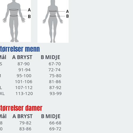
tørrelser menn
Mål A BRYST B MIDJE
XS 87-90 67-70
S 91-94 72-74
M 95-100 75-80
L 101-106 81-86
XL 107-112 87-92
XXL 113-120 93-99
Størrelser damer
Mål A BRYST B MIDJE
08 79-82 66-68
10 83-86 69-72