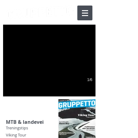
Eros Poli
Kjempen som rundet Mont Ventoux som førstemann
1/6
Utgave 09
MTB & landevei
Treningstips
Viking Tour