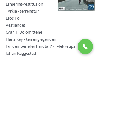
Ernæring-restitusjon
Tyrkia - terrengtur
Eros Poli
Vestlandet
Gran F. Dolomittene
Hans Rey - terrenglegenden
Fulldemper eller hardtail? • Mekketips
Johan Kaggestad
Abonnér
Klikk her
ARRIVO - Gruppetto SYKKELSPORT
Leiumbakken 13
1449 Drøbak
Telefon/Phone:
+47 900 56 011
E-post:
vidar@gruppetto-
sykkelsport.no