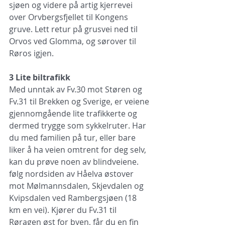
sjøen og videre på artig kjerrevei 
over Orvbergsfjellet til Kongens 
gruve. Lett retur på grusvei ned til 
Orvos ved Glomma, og sørover til 
Røros igjen. 
3 Lite biltrafikk
Med unntak av Fv.30 mot Støren og 
Fv.31 til Brekken og Sverige, er veiene 
gjennomgående lite trafikkerte og 
dermed trygge som sykkelruter. Har 
du med familien på tur, eller bare 
liker å ha veien omtrent for deg selv, 
kan du prøve noen av blindveiene. 
følg nordsiden av Håelva østover 
mot Mølmannsdalen, Skjevdalen og 
Kvipsdalen ved Rambergsjøen (18 
km en vei). Kjører du Fv.31 til 
Røragen øst for byen, får du en fin 