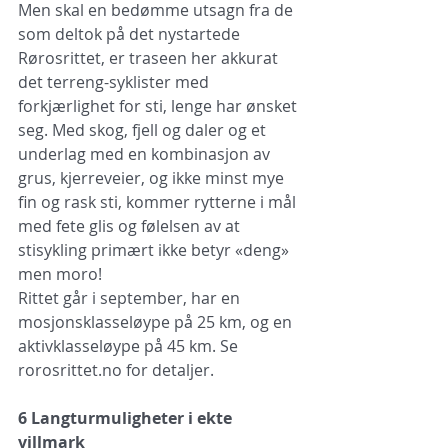
Men skal en bedømme utsagn fra de 
som deltok på det nystartede 
Rørosrittet, er traseen her akkurat 
det terreng-syklister med 
forkjærlighet for sti, lenge har ønsket 
seg. Med skog, fjell og daler og et 
underlag med en kombinasjon av 
grus, kjerreveier, og ikke minst mye 
fin og rask sti, kommer rytterne i mål 
med fete glis og følelsen av at 
stisykling primært ikke betyr «deng» 
men moro!  
Rittet går i september, har en 
mosjonsklasseløype på 25 km, og en 
aktivklasseløype på 45 km. Se 
rorosrittet.no for detaljer. 
6 Langturmuligheter i ekte 
villmark