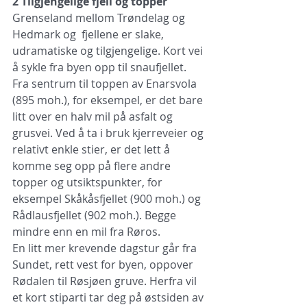
2 Tilgjengelige fjell og topper
Grenseland mellom Trøndelag og 
Hedmark og  fjellene er slake, 
udramatiske og tilgjengelige. Kort vei 
å sykle fra byen opp til snaufjellet. 
Fra sentrum til toppen av Enarsvola 
(895 moh.), for eksempel, er det bare 
litt over en halv mil på asfalt og 
grusvei. Ved å ta i bruk kjerreveier og 
relativt enkle stier, er det lett å 
komme seg opp på flere andre 
topper og utsiktspunkter, for 
eksempel Skå­kåsfjellet (900 moh.) og 
Rådlausfjellet (902 moh.). Begge 
mindre enn en mil fra Røros.  
En litt mer krevende dagstur går fra 
Sundet, rett vest for byen, oppover 
Rødalen til Røsjøen gruve. Herfra vil 
et kort stiparti tar deg på østsiden av 