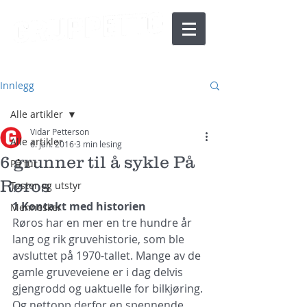
Innlegg
Alle artikler
Vidar Petterson
Alle artikler
6. jan. 2016
3 min lesing
6 grunner til å sykle På
På tur
Røros
Tester og utstyr
1 Kontakt med historien
Mennesker
Røros har en mer en tre hundre år 
lang og rik gruvehistorie, som ble 
avsluttet på 1970-tallet. Mange av de 
gamle gruveveiene er i dag delvis 
gjengrodd og uaktuelle for bilkjøring. 
Og nettopp derfor en spennende 