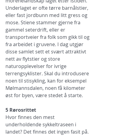
morenelandskap laget etter istiden. 
Underlaget er ofte tørre barnålstier, 
eller fast jordbunn med litt gress og 
mose. Stiene stammer gjerne fra 
gammel seterdrift, eller er 
transportveier fra folk som gikk til og 
fra arbeidet i gruvene. I dag utgjør 
disse samlet sett et svært attraktivt 
nett av flytstier og store 
naturopplevelser for ivrige 
terrengsyklister. Skal du introdusere 
noen til stisykling, kan for eksempel 
Mølmannsdalen, noen få kilo­meter 
øst for byen, være stedet å starte. 
5 Rørosrittet
Hvor finnes den mest 
underholdende sykkeltraseen i 
landet? Det finnes det ingen fasit på. 