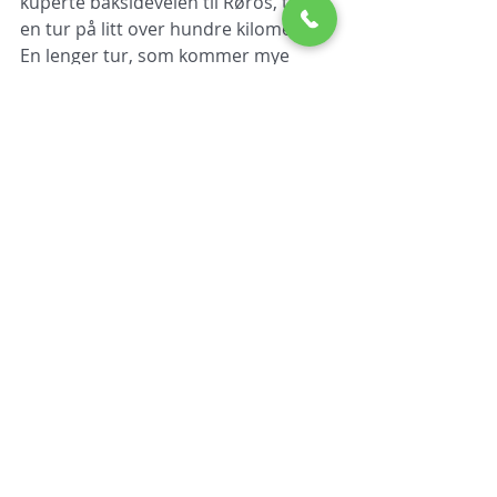
kuperte baksideveien til Røros, totalt 
en tur på litt over hundre kilometer. 
En lenger tur, som kommer mye 
tettere på Femunden nasjonalpark, 
starter med å sykle til Synnervika (33 
km), i nordenden av innsjøen 
Femunden. Herfra går det båt daglig 
i sommersesongen. Gå av ved 
stoppet Revlingodden, sykle opp til 
flotte DNT-hytta Svukuriset for en 
lunsj. Fortsett sørover til det lille 
tettstedet Elgå (matbutikk), så på 
asfalt videre sørover til Sorken og 
Femundsenden (campingplass, 
hytteutleie). Så kommer du snart 
innpå den Fv.28 som går mil på mil, 
nesten uten motbakker eller 
bebyggelse, på vestsiden av 
Femunden til Tufsingdal, retur via Os 